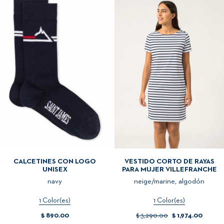
CALCETINES CON LOGO
VESTIDO CORTO DE RAYAS
UNISEX
PARA MUJER VILLEFRANCHE
navy
neige/marine, algodón
1 Color(es)
1 Color(es)
$ 890.00
$ 3,290.00
$ 1,974.00