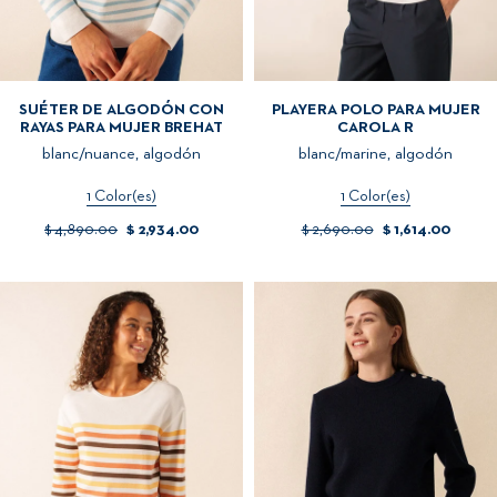
SUÉTER DE ALGODÓN CON
PLAYERA POLO PARA MUJER
RAYAS PARA MUJER BREHAT
CAROLA R
blanc/nuance, algodón
blanc/marine, algodón
1 Color(es)
1 Color(es)
$ 4,890.00
$ 2,934.00
$ 2,690.00
$ 1,614.00