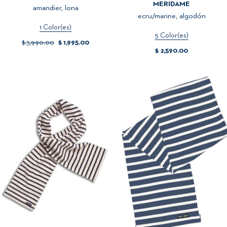
MERIDAME
amandier, lona
ecru/marine, algodón
1 Color(es)
5 Color(es)
$ 3,990.00
$ 1,995.00
$ 2,590.00